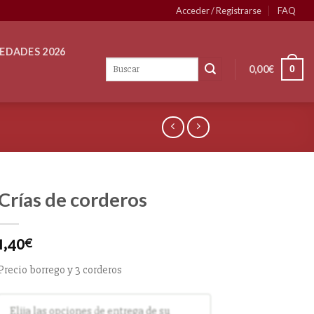
Acceder / Registrarse
FAQ
EDADES 2026
0,00
€
0
Crías de corderos
1,40
€
Precio borrego y 3 corderos
Elija las opciones de entrega de su