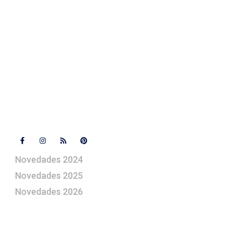
Contacto
+ 34 670 49 13 59
+ 34 670 49 13 59
artepesebre@artepesebre.com
Libro de visitas
Contacto
Síguenos
Novedades 2024
Novedades 2025
Novedades 2026