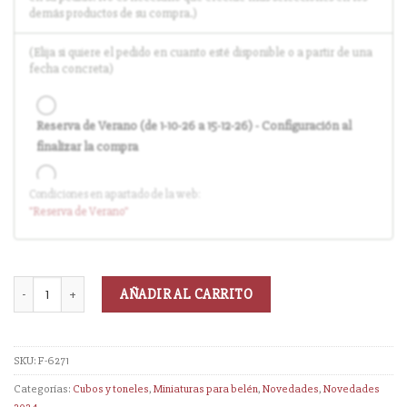
demás productos de su compra.)
(Elija si quiere el pedido en cuanto esté disponible o a partir de una
fecha concreta)
Reserva de Verano (de 1-10-26 a 15-12-26) - Configuración al
finalizar la compra
Condiciones en apartado de la web:
Entrega en cuanto el pedido esté disponible (sin descuento)
"Reserva
de Verano
"
AÑADIR AL CARRITO
SKU:
F-6271
Categorías:
Cubos y toneles
,
Miniaturas para belén
,
Novedades
,
Novedades
2024