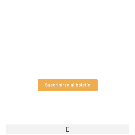
¿Le gustaría aprender a elaborar
belenes?
Suscríbase gratuitamente a “Arte Pesebre” y recibirá
los 27 boletines editados
y el valioso artículo: “
Claves para construir su
belén”.
Así como nuestras novedades, ofertas y
promociones.
Suscribirse al boletín
Webs Grupo Arte Pesebre