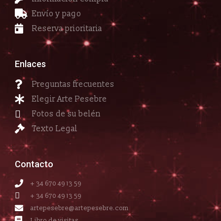
Envío y pago
Reserva prioritaria
Enlaces
Preguntas frecuentes
Elegir Arte Pesebre
Fotos de su belén
Texto Legal
Contacto
+ 34 670 49 13 59
+ 34 670 49 13 59
artepesebre@artepesebre.com
Libro de visitas