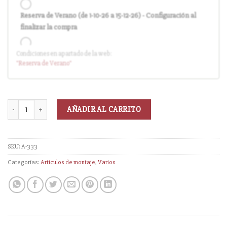
Reserva de Verano (de 1-10-26 a 15-12-26) - Configuración al
finalizar la compra
Condiciones en apartado de la web:
Entrega en cuanto el pedido esté disponible (sin descuento)
"Reserva
de Verano
"
AÑADIR AL CARRITO
SKU:
A-333
Categorías:
Artículos de montaje
,
Varios