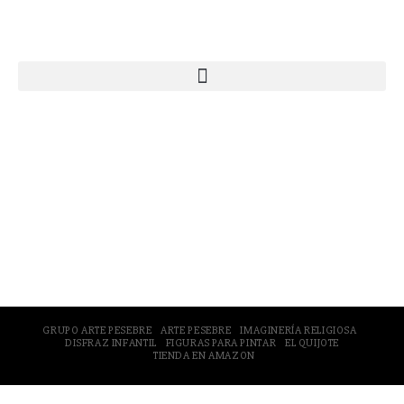
Webs Grupo Arte Pesebre
© 2005-2026 Arte Pesebre Valencia (España)
GRUPO ARTE PESEBRE
ARTE PESEBRE
IMAGINERÍA RELIGIOSA
DISFRAZ INFANTIL
FIGURAS PARA PINTAR
EL QUIJOTE
TIENDA EN AMAZON