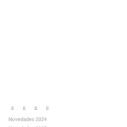
Elegir Arte Pesebre
Fotos de su belén
Texto Legal
Contacto
+ 34 670 49 13 59
+ 34 670 49 13 59
artepesebre@artepesebre.com
Libro de visitas
Contacto
Síguenos
Novedades 2024