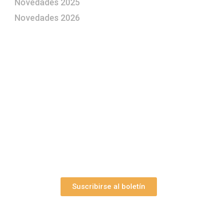
Novedades 2025
Novedades 2026
¿Le gustaría aprender a elaborar
belenes?
Suscríbase gratuitamente a “Arte Pesebre” y recibirá
los 27 boletines editados
y el valioso artículo: “
Claves para construir su
belén”.
Así como nuestras novedades, ofertas y
promociones.
Suscribirse al boletín