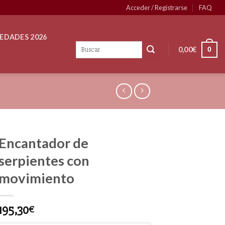
Acceder / Registrarse
FAQ
EDADES 2026
0,00
€
0
Encantador de
serpientes con
movimiento
195,30
€