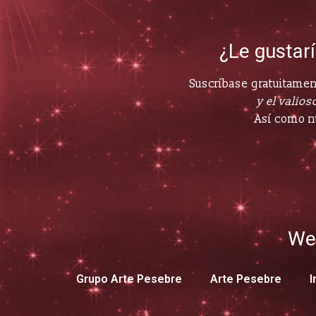
¿Le gustar
Suscríbase gratuitament
y el valioso
Así como n
We
Grupo Arte Pesebre
Arte Pesebre
I