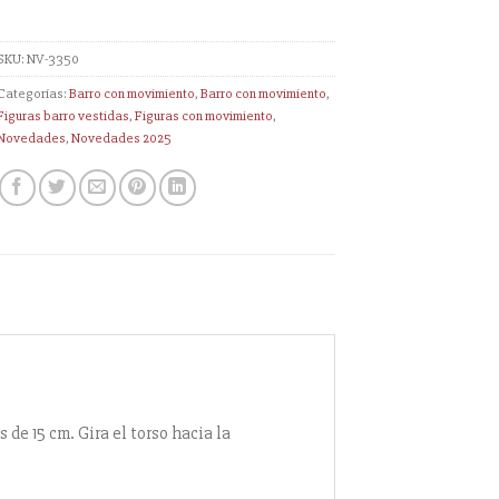
SKU:
NV-3350
Categorías:
Barro con movimiento
,
Barro con movimiento
,
Figuras barro vestidas
,
Figuras con movimiento
,
Novedades
,
Novedades 2025
de 15 cm. Gira el torso hacia la