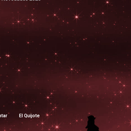
ntar
El Quijote