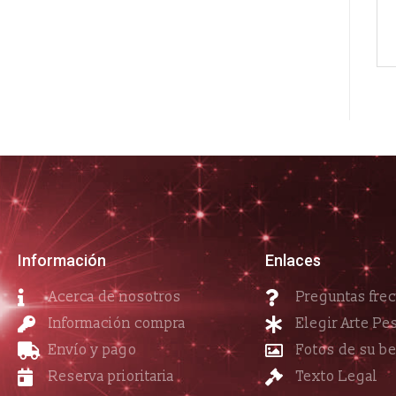
Información
Enlaces
Acerca de nosotros
Preguntas fre
Información compra
Elegir Arte Pe
Envío y pago
Fotos de su b
Reserva prioritaria
Texto Legal