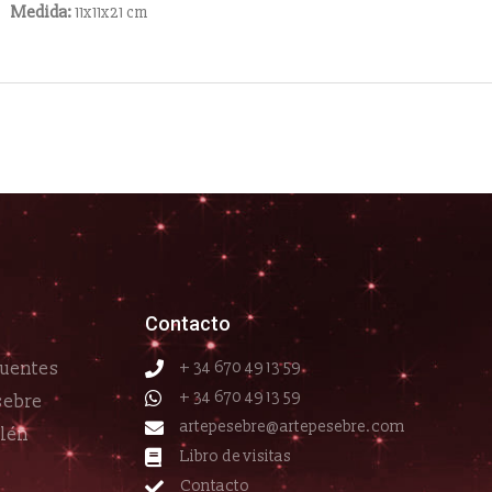
Medida:
11x11x21 cm
Contacto
cuentes
+ 34 670 49 13 59
+ 34 670 49 13 59
sebre
artepesebre@artepesebre.com
elén
Libro de visitas
Contacto