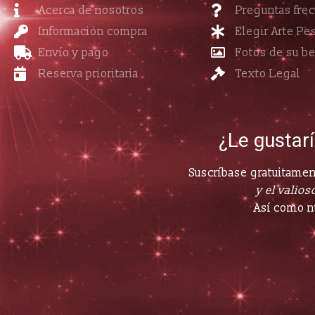
Acerca de nosotros
Preguntas fre
Información compra
Elegir Arte Pe
Envío y pago
Fotos de su b
Reserva prioritaria
Texto Legal
¿Le gustar
Suscríbase gratuitament
y el valioso
Así como n