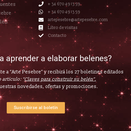
cuentes
+ 34 670 49 13 59
+ 34 670 49 13 59
sebre
artepesebre@artepesebre.com
elén
Libro de visitas
Contacto
ía aprender a elaborar belenes?
e a “Arte Pesebre” y recibirá los 27 boletines editados
 artículo: “
Claves para construir su belén”.
uestras novedades, ofertas y promociones.
Suscribirse al boletín