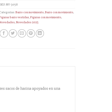
SKU:
NV-3058
Categorías:
Barro con movimiento
,
Barro con movimiento
,
Figuras barro vestidas
,
Figuras con movimiento
,
Novedades
,
Novedades 2025
Tres sacos de harina apoyados en una