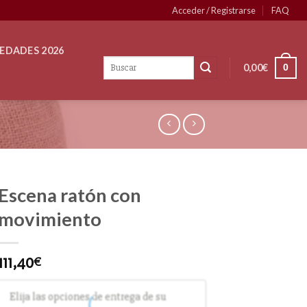
Acceder / Registrarse
FAQ
EDADES 2026
0,00
€
0
Escena ratón con
movimiento
111,40
€
Elija las opciones de entrega de su