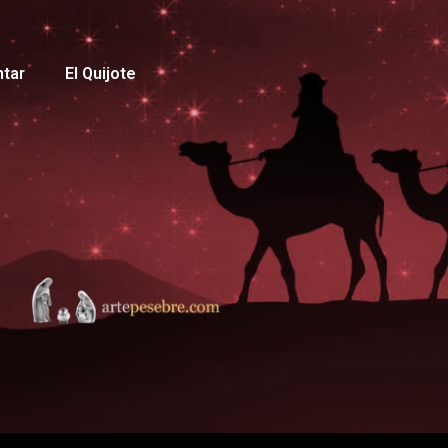
ntar
El Quijote