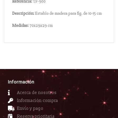
Referencia:
TF-900
Descripción:
Establo de madera para fig. de 10-15 cm
Medidas:
70x29x29 cm
Información
Acerca de nosotros
Información compra
Envío y pago
Reserva prioritaria