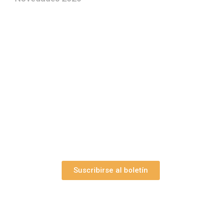
¿Le gustaría aprender a elaborar
belenes?
Suscríbase gratuitamente a “Arte Pesebre” y recibirá
los 27 boletines editados
y el valioso artículo: “
Claves para construir su
belén”.
Así como nuestras novedades, ofertas y
promociones.
Suscribirse al boletín
Webs Grupo Arte Pesebre