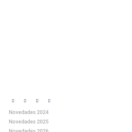
Texto Legal
Contacto
+ 34 670 49 13 59
+ 34 670 49 13 59
artepesebre@artepesebre.com
Libro de visitas
Contacto
Síguenos
Novedades 2024
Novedades 2025
Novedades 2026