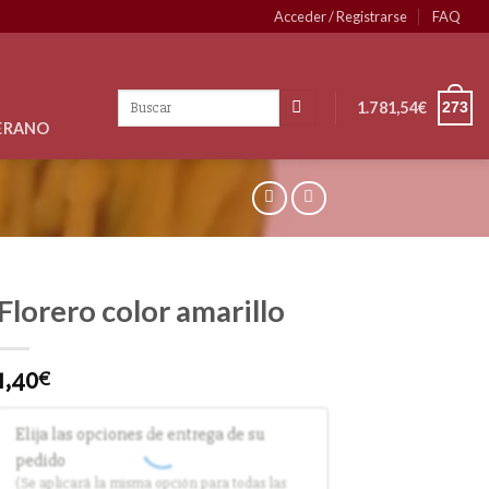
Acceder / Registrarse
FAQ
1.781,54
€
273
VERANO
Florero color amarillo
1,40
€
Elija las opciones de entrega de su
pedido
(Se aplicará la misma opción para todas las