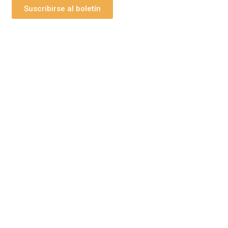
Suscribirse al boletín
bs Grupo Arte Pesebre
maginería Religiosa
Disfraz Infantil
Figuras para pi
Tienda en Amazon