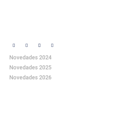
Libro de visitas
Contacto
Síguenos
Novedades 2024
Novedades 2025
Novedades 2026
¿Le gustaría aprender a elaborar
belenes?
Suscríbase gratuitamente a “Arte Pesebre” y recibirá
los 27 boletines editados
y el valioso artículo: “
Claves para construir su