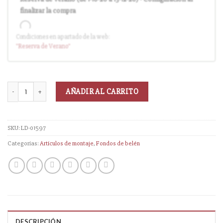
finalizar la compra
Condiciones en apartado de la web:
Entrega en cuanto el pedido esté disponible (sin descuento)
"Reserva
de Verano
"
AÑADIR AL CARRITO
SKU:
LD-01597
Categorías:
Artículos de montaje
,
Fondos de belén
DESCRIPCIÓN