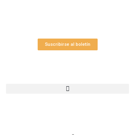
belén”.
Así como nuestras novedades, ofertas y
promociones.
Suscribirse al boletín
Webs Grupo Arte Pesebre
© 2005-2026 Arte Pesebre Valencia (España)