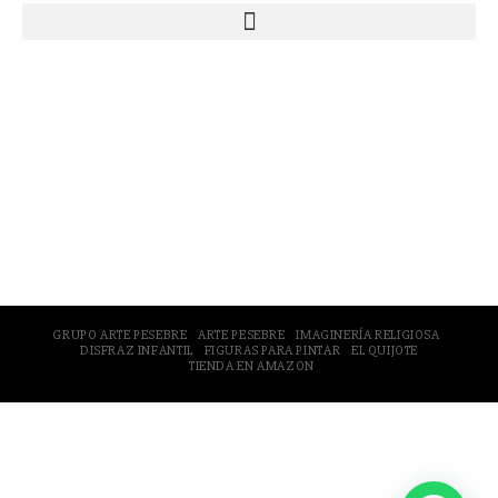
© 2005-2026 Arte Pesebre Valencia (España)
GRUPO ARTE PESEBRE
ARTE PESEBRE
IMAGINERÍA RELIGIOSA
DISFRAZ INFANTIL
FIGURAS PARA PINTAR
EL QUIJOTE
TIENDA EN AMAZON