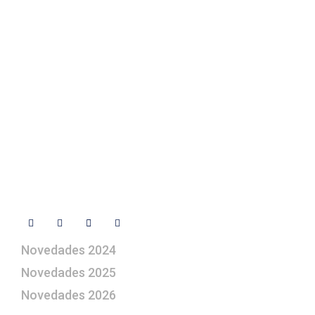
Texto Legal
Contacto
+ 34 670 49 13 59
+ 34 670 49 13 59
artepesebre@artepesebre.com
Libro de visitas
Contacto
Síguenos
Novedades 2024
Novedades 2025
Novedades 2026