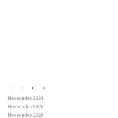
Texto Legal
Contacto
+ 34 670 49 13 59
+ 34 670 49 13 59
artepesebre@artepesebre.com
Libro de visitas
Contacto
Síguenos
Novedades 2024
Novedades 2025
Novedades 2026