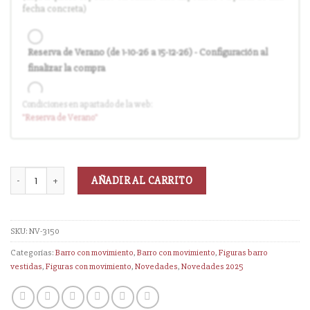
fecha concreta)
Reserva de Verano (de 1-10-26 a 15-12-26) - Configuración al
finalizar la compra
Condiciones en apartado de la web:
Entrega en cuanto el pedido esté disponible (sin descuento)
"Reserva
de Verano
"
AÑADIR AL CARRITO
SKU:
NV-3150
Categorías:
Barro con movimiento
,
Barro con movimiento
,
Figuras barro
vestidas
,
Figuras con movimiento
,
Novedades
,
Novedades 2025