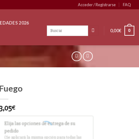
Acceder / Registrarse
FAQ
EDADES 2026
0,00
€
0
Fuego
3,05
€
Elija las opciones de entrega de su
pedido
(Se aplicará la misma opción para todas las