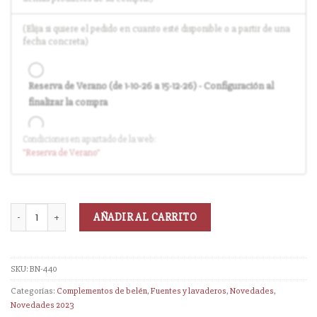
(Elija si quiere el pedido en cuanto esté disponible o a partir de una
fecha concreta)
Reserva de Verano (de 1-10-26 a 15-12-26) - Configuración al
finalizar la compra
Condiciones en apartado de la web:
Entrega en cuanto el pedido esté disponible (sin descuento)
"Reserva
de Verano
"
AÑADIR AL CARRITO
SKU:
BN-440
Categorías:
Complementos de belén
,
Fuentes y lavaderos
,
Novedades
,
Novedades 2023