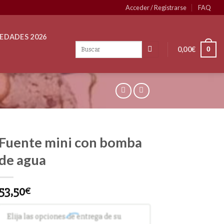
Acceder / Registrarse
FAQ
EDADES 2026
0,00
€
0
Fuente mini con bomba
de agua
53,50
€
Elija las opciones de entrega de su