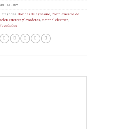
SKU:
GH-287
Categorías:
Bombas de agua-aire
,
Complementos de
belén
,
Fuentes y lavaderos
,
Material eléctrico
,
Novedades