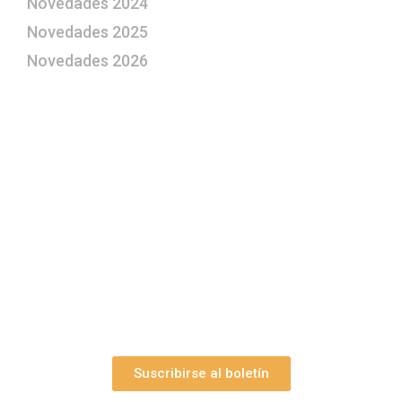
Novedades 2024
Novedades 2025
Novedades 2026
¿Le gustaría aprender a elaborar
belenes?
Suscríbase gratuitamente a “Arte Pesebre” y recibirá
los 27 boletines editados
y el valioso artículo: “
Claves para construir su
belén”.
Así como nuestras novedades, ofertas y
promociones.
Suscribirse al boletín