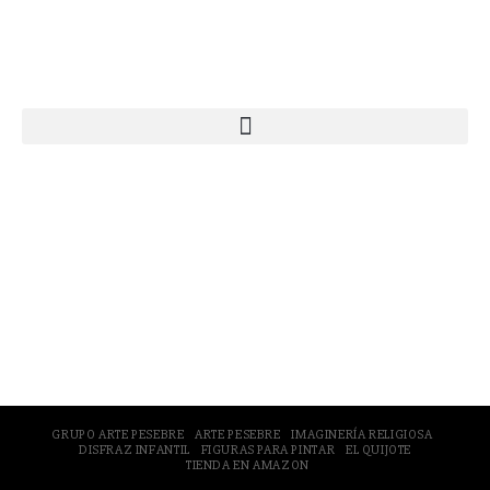
Webs Grupo Arte Pesebre
© 2005-2026 Arte Pesebre Valencia (España)
GRUPO ARTE PESEBRE
ARTE PESEBRE
IMAGINERÍA RELIGIOSA
DISFRAZ INFANTIL
FIGURAS PARA PINTAR
EL QUIJOTE
TIENDA EN AMAZON