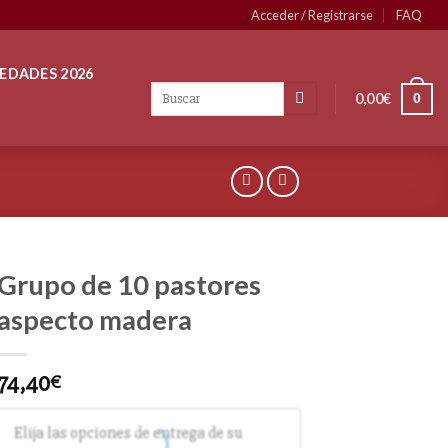
Acceder / Registrarse
FAQ
EDADES 2026
0,00
€
0
Grupo de 10 pastores
aspecto madera
74,40
€
Elija las opciones de entrega de su