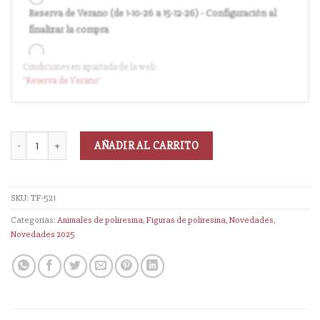
Reserva de Verano (de 1-10-26 a 15-12-26) - Configuración al
finalizar la compra
Condiciones en apartado de la web:
Entrega en cuanto el pedido esté disponible (sin descuento)
"Reserva
de Verano
"
AÑADIR AL CARRITO
SKU:
TF-521
Categorías:
Animales de poliresina
,
Figuras de poliresina
,
Novedades
,
Novedades 2025