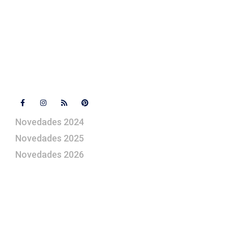
+ 34 670 49 13 59
artepesebre@artepesebre.com
Libro de visitas
Contacto
Síguenos
Novedades 2024
Novedades 2025
Novedades 2026
¿Le gustaría aprender a elaborar
belenes?