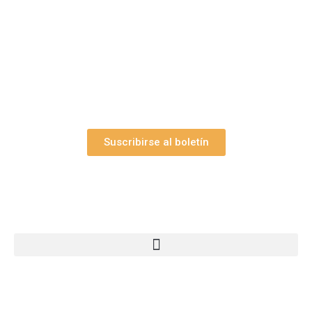
Suscríbase gratuitamente a “Arte Pesebre” y recibirá
los 27 boletines editados
y el valioso artículo: “
Claves para construir su
belén”.
Así como nuestras novedades, ofertas y
promociones.
Suscribirse al boletín
Webs Grupo Arte Pesebre