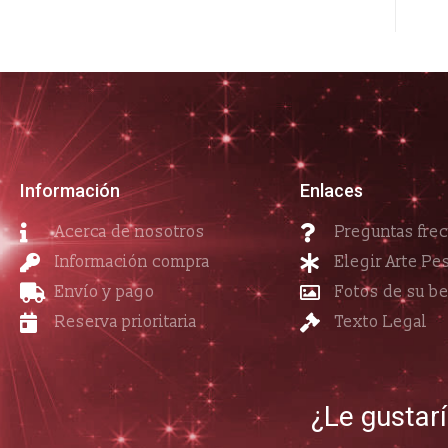
Información
Enlaces
Acerca de nosotros
Preguntas fre
Información compra
Elegir Arte Pe
Envío y pago
Fotos de su b
Reserva prioritaria
Texto Legal
¿Le gustar