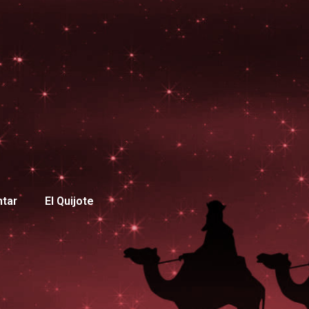
ntar
El Quijote