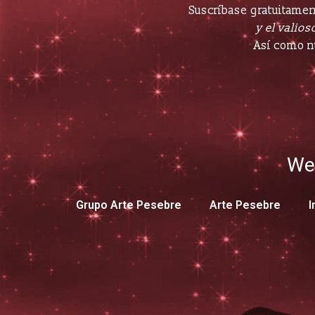
Suscríbase gratuitament
y el valioso
Así como n
We
Grupo Arte Pesebre
Arte Pesebre
I