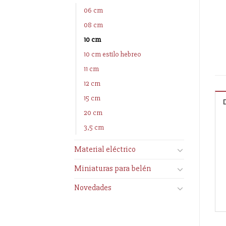
06 cm
08 cm
10 cm
10 cm estilo hebreo
11 cm
12 cm
15 cm
20 cm
3,5 cm
Material eléctrico
Miniaturas para belén
Novedades