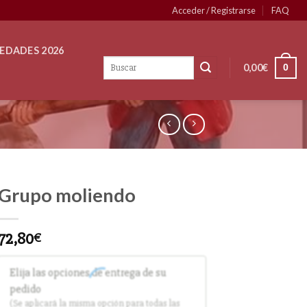
Acceder / Registrarse
FAQ
EDADES 2026
0,00
€
0
Grupo moliendo
72,80
€
Elija las opciones de entrega de su
pedido
(Se aplicará la misma opción para todas las