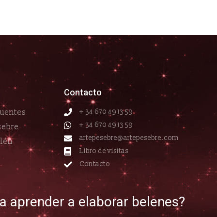
Contacto
cuentes
+ 34 670 49 13 59
+ 34 670 49 13 59
sebre
artepesebre@artepesebre.com
elén
Libro de visitas
Contacto
ía aprender a elaborar belenes?