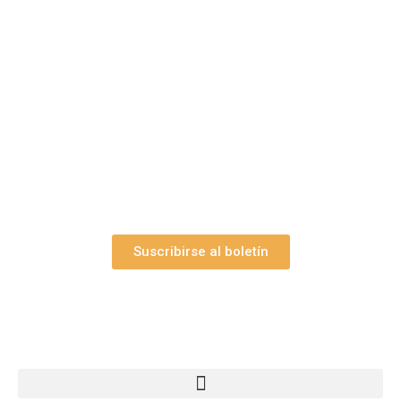
¿Le gustaría aprender a elaborar
belenes?
Suscríbase gratuitamente a “Arte Pesebre” y recibirá
los 27 boletines editados
y el valioso artículo: “
Claves para construir su
belén”.
Así como nuestras novedades, ofertas y
promociones.
Suscribirse al boletín
Webs Grupo Arte Pesebre