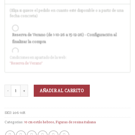
(Elija si quiere el pedido en cuanto esté disponible o a partir de una
fecha concreta)
Reserva de Verano (de 1-10-26 a 15-12-26) - Configuración al
finalizar la compra
Condiciones en apartado de la web:
Entrega en cuanto el pedido esté disponible (sin descuento)
"Reserva
de Verano
"
AÑADIR AL CARRITO
SKU:
206-10R
Categorías:
10 cm estilo hebreo
,
Figuras de resina italiana