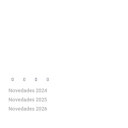
Contacto
+ 34 670 49 13 59
+ 34 670 49 13 59
artepesebre@artepesebre.com
Libro de visitas
Contacto
Síguenos
Novedades 2024
Novedades 2025
Novedades 2026