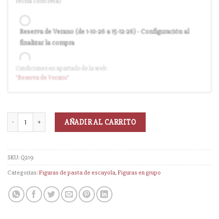
fecha concreta)
Reserva de Verano (de 1-10-26 a 15-12-26) - Configuración al
finalizar la compra
Condiciones en apartado de la web:
Entrega en cuanto el pedido esté disponible (sin descuento)
"Reserva
de Verano
"
AÑADIR AL CARRITO
SKU:
Q219
Categorías:
Figuras de pasta de escayola
,
Figuras en grupo