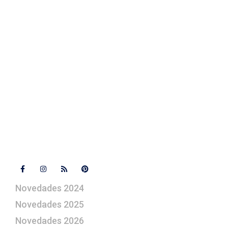
Texto Legal
Contacto
+ 34 670 49 13 59
+ 34 670 49 13 59
artepesebre@artepesebre.com
Libro de visitas
Contacto
Síguenos
Novedades 2024
Novedades 2025
Novedades 2026