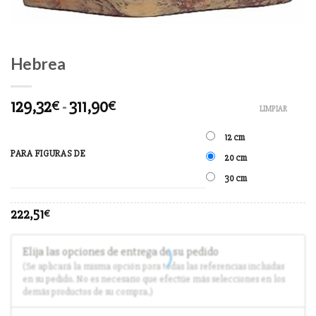
Hebrea
129,32
-
311,90
€
€
LIMPIAR
12 cm
PARA FIGURAS DE
20 cm
30 cm
222,51
€
Elija las opciones de entrega de su pedido
(Se aplicará la misma opción para todas las referencias incluidas
en su pedido. No es necesario que efectúe más selecciones en los
demás productos de su compra.)