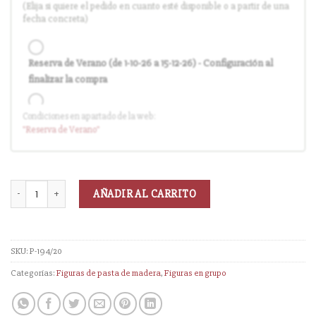
(Elija si quiere el pedido en cuanto esté disponible o a partir de una
fecha concreta)
Reserva de Verano (de 1-10-26 a 15-12-26) - Configuración al
finalizar la compra
Condiciones en apartado de la web:
Entrega en cuanto el pedido esté disponible (sin descuento)
"Reserva
de Verano
"
AÑADIR AL CARRITO
SKU:
P-194/20
Categorías:
Figuras de pasta de madera
,
Figuras en grupo