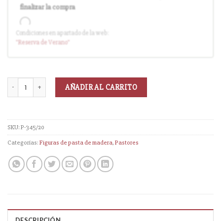
finalizar la compra
Condiciones en apartado de la web:
Entrega en cuanto el pedido esté disponible (sin descuento)
"Reserva
de Verano
"
AÑADIR AL CARRITO
SKU:
P-345/20
Categorías:
Figuras de pasta de madera
,
Pastores
DESCRIPCIÓN