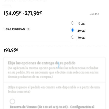
154,05
-
271,96
€
€
LIMPIAR
15 cm
PARA FIGURAS DE
20 cm
30 cm
193,98
€
Elija las opciones de entrega de su pedido
(Se aplicará la misma opción para todas las referencias incluidas
en su pedido. No es necesario que efectúe más selecciones en los
demás productos de su compra.)
(Elija si quiere el pedido en cuanto esté disponible o a partir de una
fecha concreta)
Reserva de Verano (de 1-10-26 a 15-12-26) - Configuración al