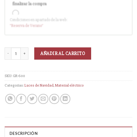
finalizar la compra
Condiciones en apartado de la web:
Entrega en cuanto el pedido esté disponible (sin descuento)
"Reserva
de Verano
"
AÑADIR AL CARRITO
SKU:
GR-600
Categorías:
Luces de Navidad
,
Material eléctrico
DESCRIPCIÓN