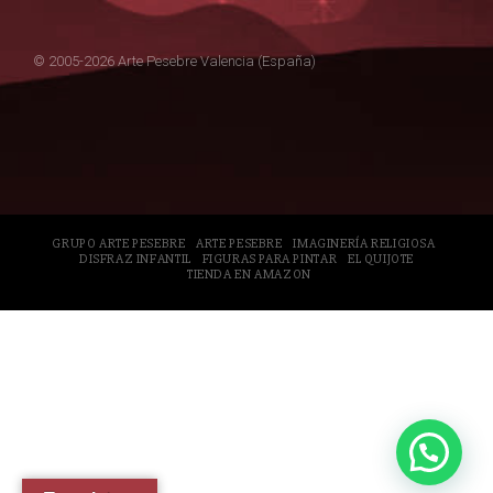
© 2005-2026 Arte Pesebre Valencia (España)
GRUPO ARTE PESEBRE
ARTE PESEBRE
IMAGINERÍA RELIGIOSA
DISFRAZ INFANTIL
FIGURAS PARA PINTAR
EL QUIJOTE
TIENDA EN AMAZON