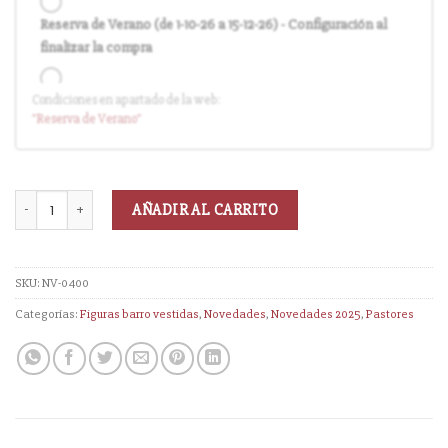
Reserva de Verano (de 1-10-26 a 15-12-26) - Configuración al
finalizar la compra
Condiciones en apartado de la web:
Entrega en cuanto el pedido esté disponible (sin descuento)
"Reserva
de Verano
"
AÑADIR AL CARRITO
SKU:
NV-0400
Categorías:
Figuras barro vestidas
,
Novedades
,
Novedades 2025
,
Pastores