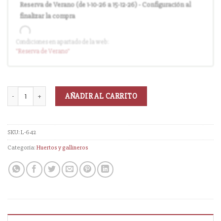
Reserva de Verano (de 1-10-26 a 15-12-26) - Configuración al
finalizar la compra
Condiciones en apartado de la web:
Entrega en cuanto el pedido esté disponible (sin descuento)
"Reserva
de Verano
"
AÑADIR AL CARRITO
SKU:
L-642
Categoría:
Huertos y gallineros