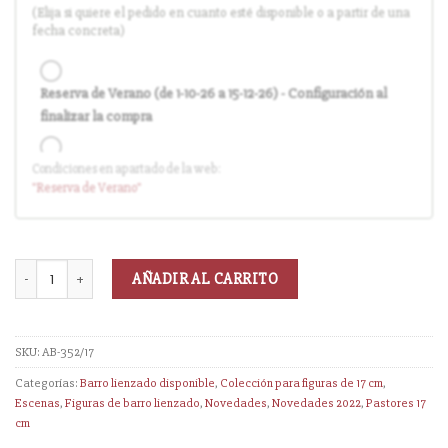
(Elija si quiere el pedido en cuanto esté disponible o a partir de una
fecha concreta)
Reserva de Verano (de 1-10-26 a 15-12-26) - Configuración al
finalizar la compra
Condiciones en apartado de la web:
Entrega en cuanto el pedido esté disponible (sin descuento)
"Reserva
de Verano
"
AÑADIR AL CARRITO
SKU:
AB-352/17
Categorías:
Barro lienzado disponible
,
Colección para figuras de 17 cm
,
Escenas
,
Figuras de barro lienzado
,
Novedades
,
Novedades 2022
,
Pastores 17
cm