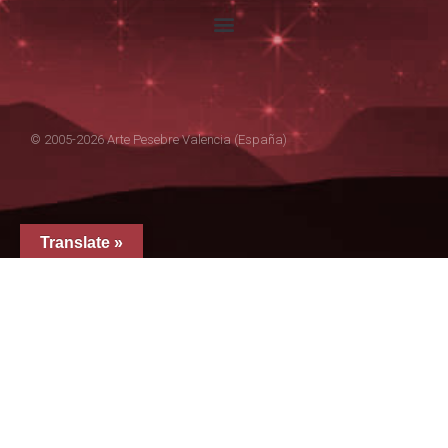
© 2005-2026 Arte Pesebre Valencia (España)
Translate »
GRUPO ARTE PESEBRE
ARTE PESEBRE
IMAGINERÍA RELIGIOSA
DISFRAZ INFANTIL
FIGURAS PARA PINTAR
EL QUIJOTE
TIENDA EN AMAZON