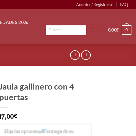
Acceder / Registrarse
FAQ
EDADES 2026
0,00
€
0
Jaula gallinero con 4
puertas
17,00
€
Elija las opciones de entrega de su