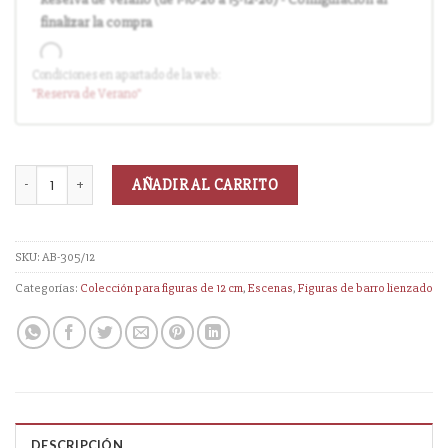
finalizar la compra
Condiciones en apartado de la web:
Entrega en cuanto el pedido esté disponible (sin descuento)
"Reserva
de Verano
"
AÑADIR AL CARRITO
SKU:
AB-305/12
Categorías:
Colección para figuras de 12 cm
,
Escenas
,
Figuras de barro lienzado
DESCRIPCIÓN