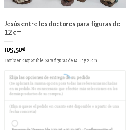
Jesús entre los doctores para figuras de
12 cm
105,50
€
También disponible para figuras de 14, 17 y 21 cm
Elija las opciones de entrega de su pedido
(Se aplicará la misma opción para todas las referencias incluidas
en su pedido. No es necesario que efectúe más selecciones en los
demás productos de su compra.)
(Elija si quiere el pedido en cuanto esté disponible o a partir de una
fecha concreta)
Reserva de Verano (de 1-10-26 a 15-12-26) - Configuración al