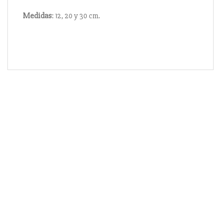
Medidas
: 12, 20 y 30 cm.
Información
Acerca de nosotros
Información compra
Envío y pago
Reserva prioritaria