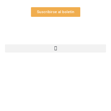
Suscribirse al boletín
Webs Grupo Arte Pesebre
© 2005-2026 Arte Pesebre Valencia (España)