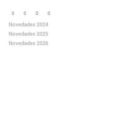
Síguenos
Novedades 2024
Novedades 2025
Novedades 2026
¿Le gustaría aprender a elaborar
belenes?
Suscríbase gratuitamente a “Arte Pesebre” y recibirá
los 27 boletines editados
y el valioso artículo: “
Claves para construir su
belén”.
Así como nuestras novedades, ofertas y
promociones.