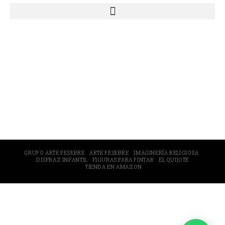
© 2005-2026 Arte Pesebre Valencia (España)
GRUPO ARTE PESEBRE
ARTE PESEBRE
IMAGINERÍA RELIGIOSA
DISFRAZ INFANTIL
FIGURAS PARA PINTAR
EL QUIJOTE
TIENDA EN AMAZON