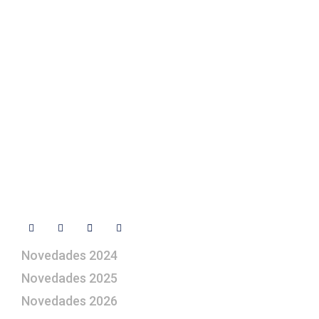
Texto Legal
Contacto
+ 34 670 49 13 59
+ 34 670 49 13 59
artepesebre@artepesebre.com
Libro de visitas
Contacto
Síguenos
Novedades 2024
Novedades 2025
Novedades 2026