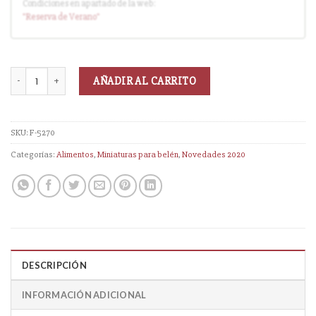
Condiciones en apartado de la web:
Entrega en cuanto el pedido esté disponible (sin descuento)
"Reserva
de Verano
"
AÑADIR AL CARRITO
SKU:
F-5270
Categorías:
Alimentos
,
Miniaturas para belén
,
Novedades 2020
DESCRIPCIÓN
INFORMACIÓN ADICIONAL