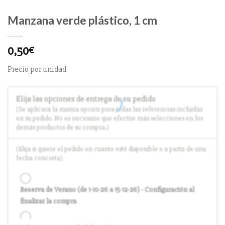
Manzana verde plástico, 1 cm
0,50
€
Precio por unidad
Elija las opciones de entrega de su pedido
(Se aplicará la misma opción para todas las referencias incluidas
en su pedido. No es necesario que efectúe más selecciones en los
demás productos de su compra.)
(Elija si quiere el pedido en cuanto esté disponible o a partir de una
fecha concreta)
Reserva de Verano (de 1-10-26 a 15-12-26) - Configuración al
finalizar la compra