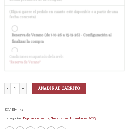
(Elija si quiere el pedido en cuanto esté disponible o a partir de una
fecha concreta)
Reserva de Verano (de 1-10-26 a 15-12-26) - Configuración al
finalizar la compra
Condiciones en apartado de la web:
Entrega en cuanto el pedido esté disponible (sin descuento)
"Reserva
de Verano
"
AÑADIR AL CARRITO
SKU:
BN-432
Categorías:
Figuras de resina
,
Novedades
,
Novedades 2023