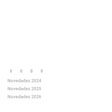
Contacto
+ 34 670 49 13 59
+ 34 670 49 13 59
artepesebre@artepesebre.com
Libro de visitas
Contacto
Síguenos
Novedades 2024
Novedades 2025
Novedades 2026