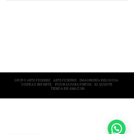
© 2005-2026 Arte Pesebre Valencia (España)
GRUPO ARTE PESEBRE
ARTE PESEBRE
IMAGINERÍA RELIGIOSA
DISFRAZ INFANTIL
FIGURAS PARA PINTAR
EL QUIJOTE
TIENDA EN AMAZON