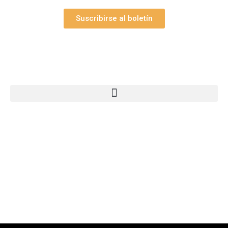
Suscribirse al boletín
Webs Grupo Arte Pesebre
© 2005-2026 Arte Pesebre Valencia (España)