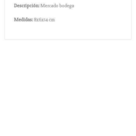
Descripción:
Mercado bodega
Medidas:
8x6x14 cm
Información
Acerca de nosotros
Información compra
Envío y pago
Reserva prioritaria