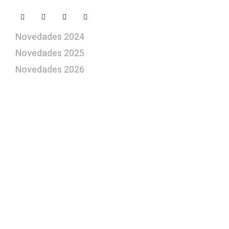
Novedades 2024
Novedades 2025
Novedades 2026
¿Le gustaría aprender a elaborar
belenes?
Suscríbase gratuitamente a “Arte Pesebre” y recibirá
los 27 boletines editados
y el valioso artículo: “
Claves para construir su
belén”.
Así como nuestras novedades, ofertas y
promociones.