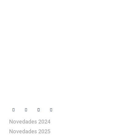
Fotos de su belén
Texto Legal
Contacto
+ 34 670 49 13 59
+ 34 670 49 13 59
artepesebre@artepesebre.com
Libro de visitas
Contacto
Síguenos
Novedades 2024
Novedades 2025