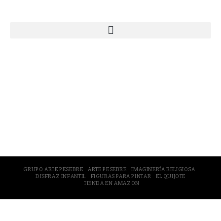
Webs Grupo Arte Pesebre
© 2005-2026 Arte Pesebre Valencia (España)
GRUPO ARTE PESEBRE
ARTE PESEBRE
IMAGINERÍA RELIGIOSA
DISFRAZ INFANTIL
FIGURAS PARA PINTAR
EL QUIJOTE
TIENDA EN AMAZON