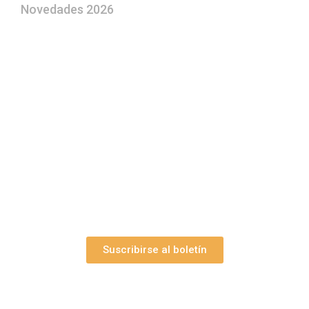
Novedades 2026
¿Le gustaría aprender a elaborar
belenes?
Suscríbase gratuitamente a “Arte Pesebre” y recibirá
los 27 boletines editados
y el valioso artículo: “
Claves para construir su
belén”.
Así como nuestras novedades, ofertas y
promociones.
Suscribirse al boletín