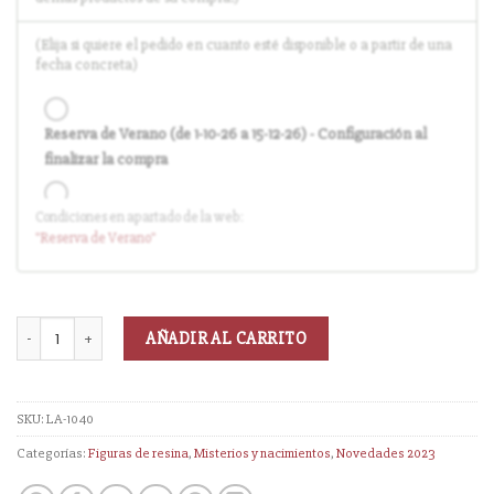
(Elija si quiere el pedido en cuanto esté disponible o a partir de una
fecha concreta)
Reserva de Verano (de 1-10-26 a 15-12-26) - Configuración al
finalizar la compra
Condiciones en apartado de la web:
Entrega en cuanto el pedido esté disponible (sin descuento)
"Reserva
de Verano
"
AÑADIR AL CARRITO
SKU:
LA-1040
Categorías:
Figuras de resina
,
Misterios y nacimientos
,
Novedades 2023