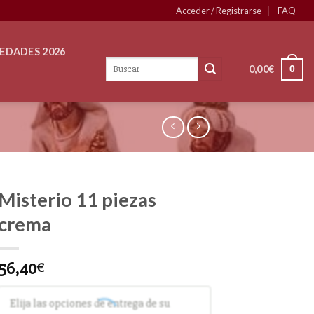
Acceder / Registrarse
FAQ
EDADES 2026
0,00
€
0
Misterio 11 piezas
crema
56,40
€
Elija las opciones de entrega de su