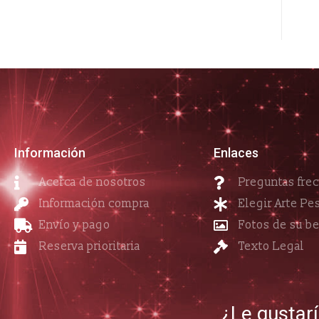
Información
Enlaces
Acerca de nosotros
Preguntas fre
Información compra
Elegir Arte Pe
Envío y pago
Fotos de su b
Reserva prioritaria
Texto Legal
¿Le gustar