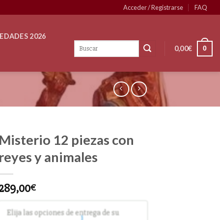
Acceder / Registrarse
FAQ
EDADES 2026
0,00
€
0
Misterio 12 piezas con
reyes y animales
289,00
€
Elija las opciones de entrega de su