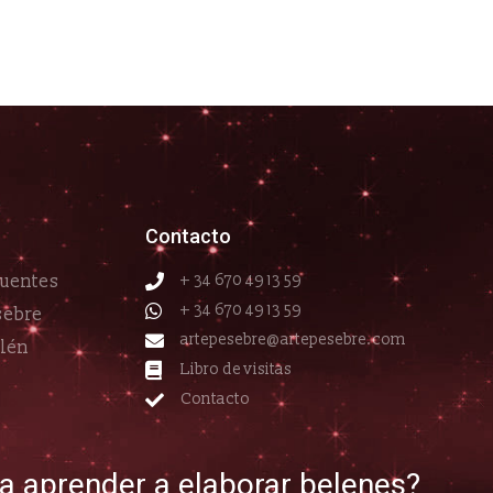
Contacto
cuentes
+ 34 670 49 13 59
+ 34 670 49 13 59
sebre
artepesebre@artepesebre.com
elén
Libro de visitas
Contacto
ía aprender a elaborar belenes?