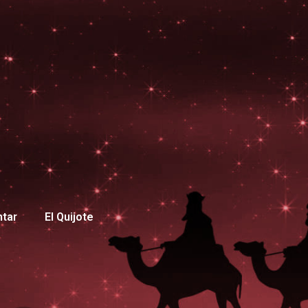
ntar
El Quijote