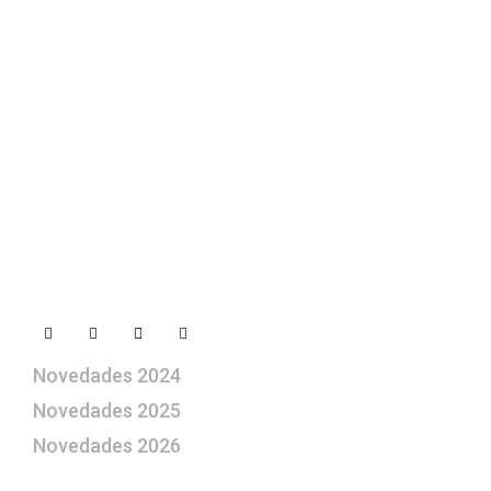
Contacto
+ 34 670 49 13 59
+ 34 670 49 13 59
artepesebre@artepesebre.com
Libro de visitas
Contacto
Síguenos
Novedades 2024
Novedades 2025
Novedades 2026