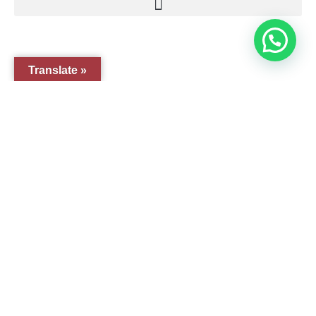
Translate »
© 2005-2026 Arte Pesebre Valencia (España)
GRUPO ARTE PESEBRE
ARTE PESEBRE
IMAGINERÍA RELIGIOSA
DISFRAZ INFANTIL
FIGURAS PARA PINTAR
EL QUIJOTE
TIENDA EN AMAZON