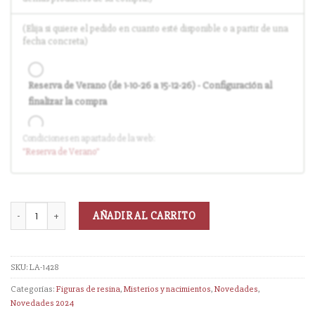
(Elija si quiere el pedido en cuanto esté disponible o a partir de una
fecha concreta)
Reserva de Verano (de 1-10-26 a 15-12-26) - Configuración al
finalizar la compra
Condiciones en apartado de la web:
Entrega en cuanto el pedido esté disponible (sin descuento)
"Reserva
de Verano
"
AÑADIR AL CARRITO
SKU:
LA-1428
Categorías:
Figuras de resina
,
Misterios y nacimientos
,
Novedades
,
Novedades 2024