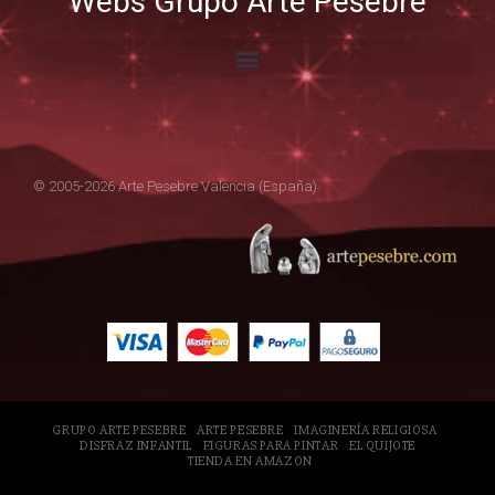
Webs Grupo Arte Pesebre
© 2005-2026 Arte Pesebre Valencia (España)
GRUPO ARTE PESEBRE
ARTE PESEBRE
IMAGINERÍA RELIGIOSA
DISFRAZ INFANTIL
FIGURAS PARA PINTAR
EL QUIJOTE
TIENDA EN AMAZON