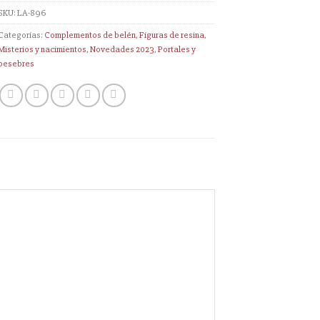
SKU:
LA-896
Categorías:
Complementos de belén
,
Figuras de resina
,
Misterios y nacimientos
,
Novedades 2023
,
Portales y
pesebres