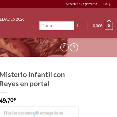
Acceder / Registrarse
FAQ
EDADES 2026
0,00
€
0
Misterio infantil con
Reyes en portal
49,70
€
Elija las opciones de entrega de su