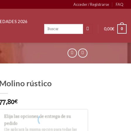
Acceder / Registrarse
FAQ
EDADES 2026
0,00
€
0
Molino rústico
77,80
€
Elija las opciones de entrega de su
pedido
(Se aplicará la misma opción para todas las