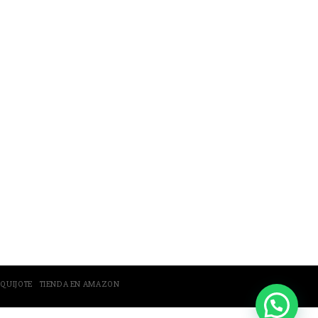
ntar
El Quijote
 QUIJOTE
TIENDA EN AMAZON