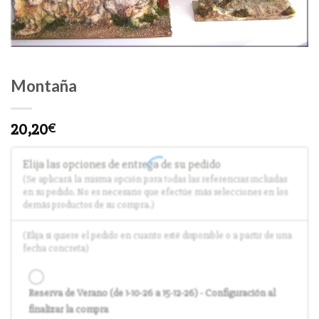
Montaña
20,20
€
Elija las opciones de entrega de su pedido
(Se aplicará la misma opción para todas las referencias incluidas
en su pedido. No es necesario que efectúe más selecciones en los
demás productos de su compra.)
(Elija si quiere el pedido en cuanto esté disponible o a partir de una
fecha concreta)
Reserva de Verano (de 1-10-26 a 15-12-26) - Configuración al
finalizar la compra