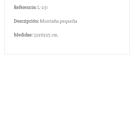
Referencia:
L-231
Descripción:
Montaña pequeña
Medidas:
32x6x25 cm.
Información
Acerca de nosotros
Información compra
Envío y pago