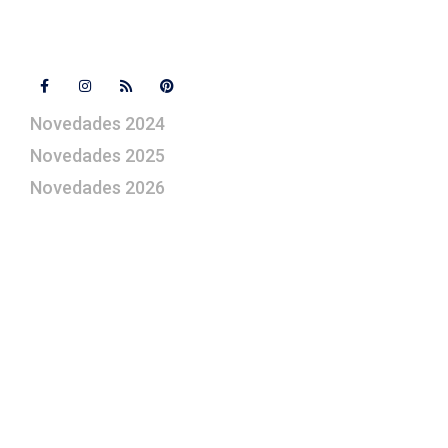
Síguenos
Novedades 2024
Novedades 2025
Novedades 2026
¿Le gustaría aprender a elaborar
belenes?
Suscríbase gratuitamente a “Arte Pesebre” y recibirá
los 27 boletines editados
y el valioso artículo: “
Claves para construir su
belén”.
Así como nuestras novedades, ofertas y