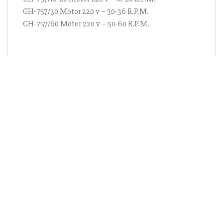
GH-757/30 Motor 220 v – 30-36 R.P.M.
GH-757/60 Motor 220 v – 50-60 R.P.M.
Información
Acerca de nosotros
Información compra
Envío y pago
Reserva prioritaria