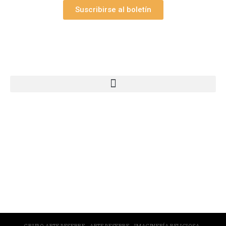
Suscribirse al boletín
Webs Grupo Arte Pesebre
© 2005-2026 Arte Pesebre Valencia (España)