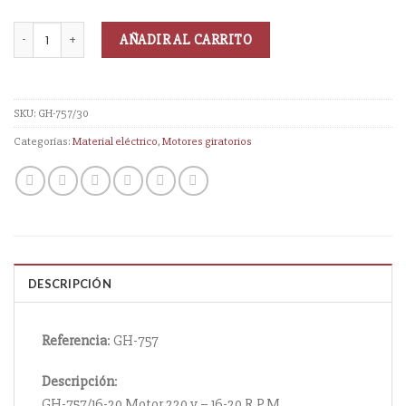
AÑADIR AL CARRITO
SKU:
GH-757/30
Categorías:
Material eléctrico
,
Motores giratorios
DESCRIPCIÓN
Referencia
: GH-757
Descripción
:
GH-757/16-20 Motor 220 v – 16-20 R.P.M.