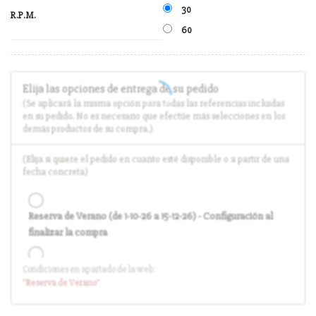
30
R.P.M.
60
Elija las opciones de entrega de su pedido
(Se aplicará la misma opción para todas las referencias incluidas
en su pedido. No es necesario que efectúe más selecciones en los
demás productos de su compra.)
(Elija si quiere el pedido en cuanto esté disponible o a partir de una
fecha concreta)
Reserva de Verano (de 1-10-26 a 15-12-26) - Configuración al
finalizar la compra
Condiciones en apartado de la web:
Entrega en cuanto el pedido esté disponible (sin descuento)
"Reserva
de Verano
"