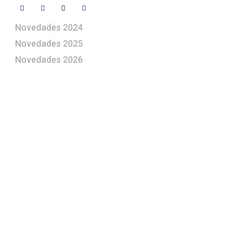
Novedades 2024
Novedades 2025
Novedades 2026
¿Le gustaría aprender a elaborar
belenes?
Suscríbase gratuitamente a “Arte Pesebre” y recibirá
los 27 boletines editados
y el valioso artículo: “
Claves para construir su
belén”.
Así como nuestras novedades, ofertas y
promociones.