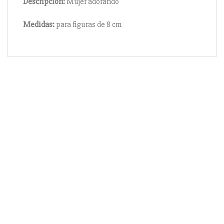
Descripción:
Mujer adorando
Medidas:
para figuras de 8 cm
Información
Acerca de nosotros
Información compra
Envío y pago
Reserva prioritaria