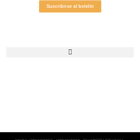
Suscribirse al boletín
Webs Grupo Arte Pesebre
© 2005-2026 Arte Pesebre Valencia (España)