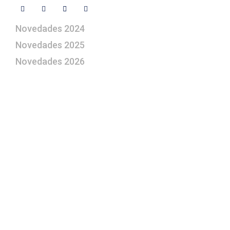
Novedades 2024
Novedades 2025
Novedades 2026
¿Le gustaría aprender a elaborar
belenes?
Suscríbase gratuitamente a “Arte Pesebre” y recibirá
los 27 boletines editados
y el valioso artículo: “
Claves para construir su
belén”.
Así como nuestras novedades, ofertas y
promociones.