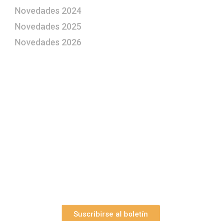
Novedades 2024
Novedades 2025
Novedades 2026
¿Le gustaría aprender a elaborar
belenes?
Suscríbase gratuitamente a “Arte Pesebre” y recibirá
los 27 boletines editados
y el valioso artículo: “
Claves para construir su
belén”.
Así como nuestras novedades, ofertas y
promociones.
Suscribirse al boletín