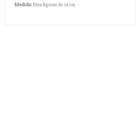
Medida:
Para figuras de 14 cm
Información
Acerca de nosotros
Información compra
Envío y pago
Reserva prioritaria
Enlaces