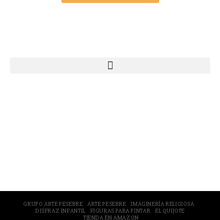
Webs Grupo Arte Pesebre
© 2005-2026 Arte Pesebre Valencia (España)
GRUPO ARTE PESEBRE
ARTE PESEBRE
IMAGINERÍA RELIGIOSA
DISFRAZ INFANTIL
FIGURAS PARA PINTAR
EL QUIJOTE
TIENDA EN AMAZON