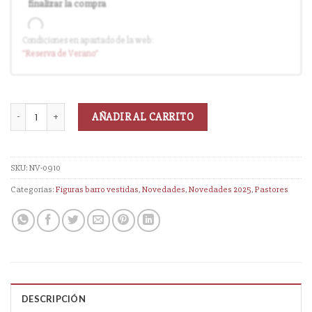
finalizar la compra
Condiciones en apartado de la web:
Entrega en cuanto el pedido esté disponible (sin descuento)
"Reserva
de Verano
"
AÑADIR AL CARRITO
SKU:
NV-0910
Categorías:
Figuras barro vestidas
,
Novedades
,
Novedades 2025
,
Pastores
DESCRIPCIÓN