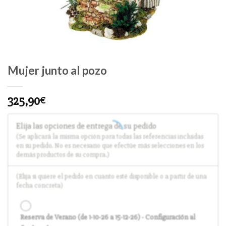
Mujer junto al pozo
325,90
€
Elija las opciones de entrega de su pedido
(Se aplicará la misma opción para todas las referencias incluidas
en su pedido. No es necesario que efectúe más selecciones en los
demás productos de su compra.)
(Elija si quiere el pedido en cuanto esté disponible o a partir de una
fecha concreta)
Reserva de Verano (de 1-10-26 a 15-12-26) - Configuración al