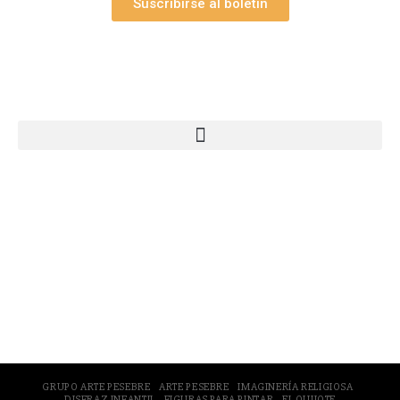
Suscribirse al boletín
Webs Grupo Arte Pesebre
© 2005-2026 Arte Pesebre Valencia (España)
GRUPO ARTE PESEBRE
ARTE PESEBRE
IMAGINERÍA RELIGIOSA
DISFRAZ INFANTIL
FIGURAS PARA PINTAR
EL QUIJOTE