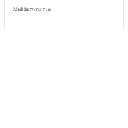
Medida:
17x13x17 cm
Información
Acerca de nosotros
Información compra
Envío y pago
Reserva prioritaria