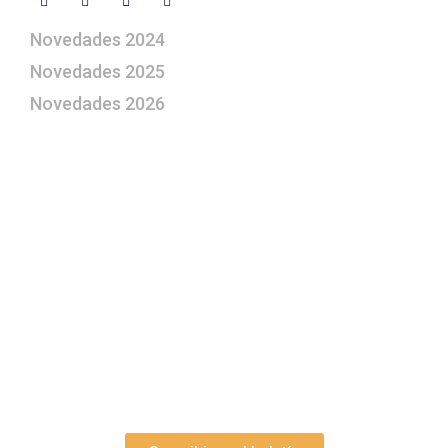
Novedades 2024
Novedades 2025
Novedades 2026
¿Le gustaría aprender a elaborar
belenes?
Suscríbase gratuitamente a “Arte Pesebre” y recibirá
los 27 boletines editados
y el valioso artículo: “
Claves para construir su
belén”.
Así como nuestras novedades, ofertas y
promociones.