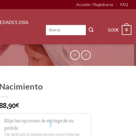
Acceder / Registrarse
FAQ
EDADES 2026
0,00
€
0
Nacimiento
88,90
€
Elija las opciones de entrega de su
pedido
(Se aplicará la misma opción para todas las