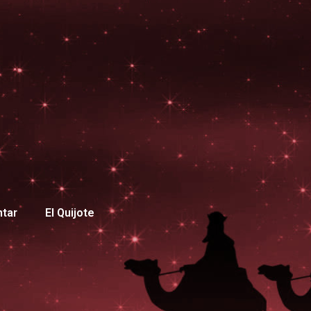
ntar
El Quijote