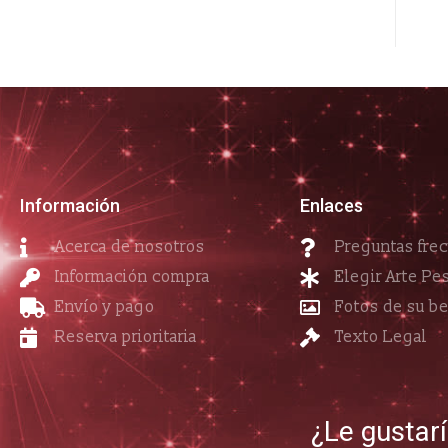
Información
Enlaces
Acerca de nosotros
Preguntas fre
Información compra
Elegir Arte Pe
Envío y pago
Fotos de su b
Reserva prioritaria
Texto Legal
¿Le gustar