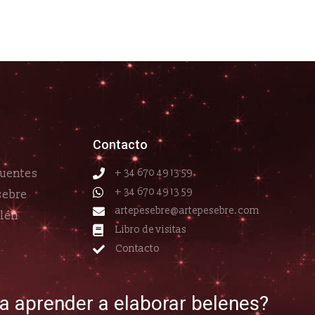
Contacto
cuentes
+ 34 670 49 13 59
+ 34 670 49 13 59
sebre
artepesebre@artepesebre.com
elén
Libro de visitas
Contacto
ía aprender a elaborar belenes?