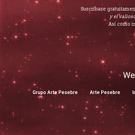
Suscríbase gratuitament
y el valioso
Así como n
We
Grupo Arte Pesebre
Arte Pesebre
I